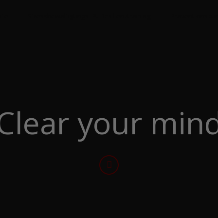
ite
Stressbewältigungs- & Resilienztraining
Präventionskur
Clear your min